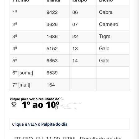
1º
9422
06
Cabra
2º
3626
07
Carneiro
3º
1686
22
Tigre
4º
5152
13
Galo
5º
6653
14
Gato
6º [soma]
6539
7º [mult]
164
PT-RIO, RJ, 11:00, PTM - Resultado do dia