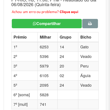
06/08/2026 (Quinta-feira)
Compartilhar
Prêmio
Milhar
Grupo
Bicho
1º
6253
14
Gato
2º
5396
24
Veado
3º
5979
20
Peru
4º
6105
02
Águia
5º
2095
24
Veado
6º [soma]
5828
7º [mult]
741