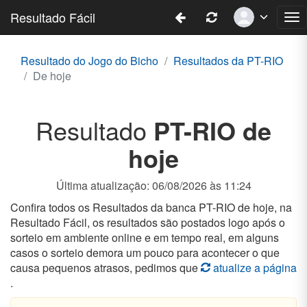
Perfil
Página
Atualizar
Resultado Fácil
Me
Anterior
Página
de
Na
Resultado do Jogo do Bicho
Resultados da PT-RIO
De hoje
Resultado
PT-RIO de
hoje
Última atualização:
06/08/2026 às 11:24
Confira todos os Resultados da banca PT-RIO de hoje, na
Resultado Fácil, os resultados são postados logo após o
sorteio em ambiente online e em tempo real, em alguns
casos o sorteio demora um pouco para acontecer o que
causa pequenos atrasos, pedimos que
atualize a página
.