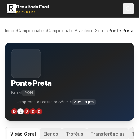
Resultado Fácil
ESPORTES
Início
›
Campeonatos
›
Campeonato Brasileiro Série B
›
Ponte Preta
Ponte Preta
Brazil
PON
Campeonato Brasileiro Série B
20º · 9 pts
D
E
D
D
D
Visão Geral
Elenco
Troféus
Transferências
Té