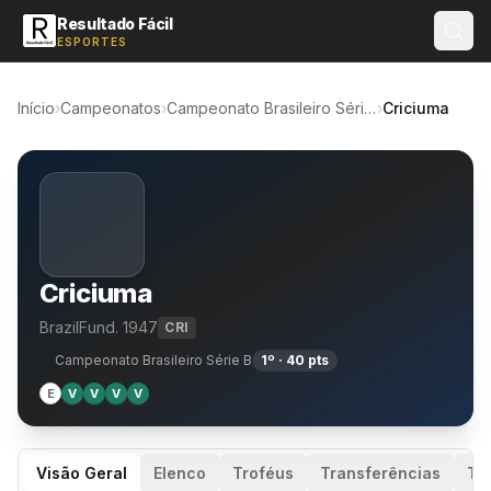
Resultado Fácil
ESPORTES
Início
›
Campeonatos
›
Campeonato Brasileiro Série B
›
Criciuma
Criciuma
Brazil
Fund. 1947
CRI
Campeonato Brasileiro Série B
1º · 40 pts
E
V
V
V
V
Visão Geral
Elenco
Troféus
Transferências
Té